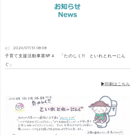
2020/07/31 08:08
子育て支援活動事業№４ 「たのしく!! といれとれーにん
ぐ」
▶印刷はこちら