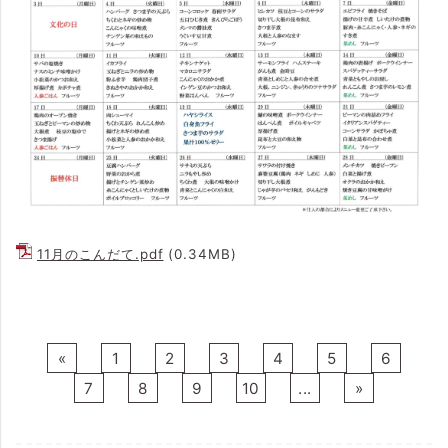
11月のこんだて.pdf
(0.34MB)
«
1
2
3
4
5
6
7
8
9
10
...
»